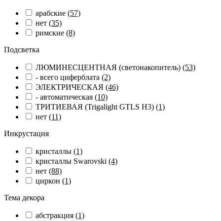
арабские
(57)
нет
(35)
римские
(8)
Подсветка
ЛЮМИНЕСЦЕНТНАЯ (светонакопитель)
(53)
- всего циферблата
(2)
ЭЛЕКТРИЧЕСКАЯ
(46)
- автоматическая
(10)
ТРИТИЕВАЯ (Trigalight GTLS H3)
(1)
нет
(11)
Инкрустация
кристаллы
(1)
кристаллы Swarovski
(4)
нет
(88)
циркон
(1)
Тема декора
абстракция
(1)