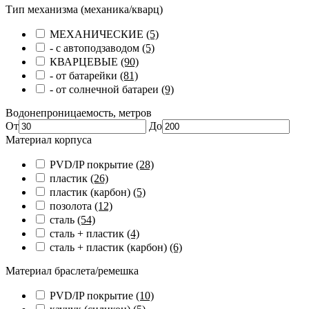
Тип механизма (механика/кварц)
МЕХАНИЧЕСКИЕ
(5)
- с автоподзаводом
(5)
КВАРЦЕВЫЕ
(90)
- от батарейки
(81)
- от солнечной батареи
(9)
Водонепроницаемость, метров
От
До
Материал корпуса
PVD/IP покрытие
(28)
пластик
(26)
пластик (карбон)
(5)
позолота
(12)
сталь
(54)
сталь + пластик
(4)
сталь + пластик (карбон)
(6)
Материал браслета/ремешка
PVD/IP покрытие
(10)