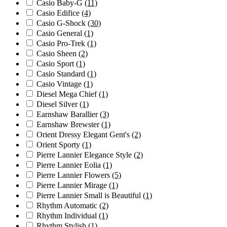
Casio Baby-G
(11)
Casio Edifice
(4)
Casio G-Shock
(30)
Casio General
(1)
Casio Pro-Trek
(1)
Casio Sheen
(2)
Casio Sport
(1)
Casio Standard
(1)
Casio Vintage
(1)
Diesel Mega Chief
(1)
Diesel Silver
(1)
Earnshaw Barallier
(3)
Earnshaw Brewster
(1)
Orient Dressy Elegant Gent's
(2)
Orient Sporty
(1)
Pierre Lannier Elegance Style
(2)
Pierre Lannier Eolia
(1)
Pierre Lannier Flowers
(5)
Pierre Lannier Mirage
(1)
Pierre Lannier Small is Beautiful
(1)
Rhythm Automatic
(2)
Rhythm Individual
(1)
Rhythm Stylish
(1)