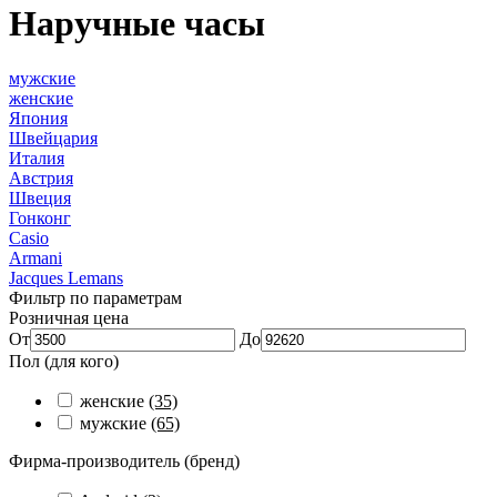
Наручные часы
мужские
женские
Япония
Швейцария
Италия
Австрия
Швеция
Гонконг
Casio
Armani
Jacques Lemans
Фильтр по параметрам
Розничная цена
От
До
Пол (для кого)
женские
(35)
мужские
(65)
Фирма-производитель (бренд)