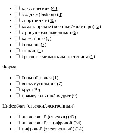
классические
(40)
модные (fashion)
(8)
спортивные
(46)
командирские (военные/милитари)
(2)
с рисунком/символикой
(6)
карманные
(2)
большие
(7)
тонкие
(1)
браслет с миланским плетением
(5)
Форма
бочкообразная
(1)
восьмиугольник
(7)
круг
(79)
прямоугольник/квадрат
(9)
Циферблат (стрелки/электронный)
аналоговый (стрелки)
(47)
аналоговый + цифровой
(34)
цифровой (электронный)
(14)