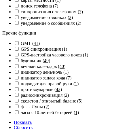
карты местности
(1)
поиск телефона
(7)
синхронизация с телефоном
(7)
уведомление о звонках
(2)
уведомление о сообщениях
(2)
Прочие функции
GMT
(41)
GPS синхронизация
(1)
GPS-настройка часового пояса
(1)
будильник
(49)
вечный календарь
(40)
индикатор день/ночь
(1)
индикатор запаса хода
(7)
подходят для правой руки
(1)
противоударные
(42)
радиосинхронизация
(2)
скелетон / открытый баланс
(5)
фазы Луны
(2)
часы с 10-летней батареей
(1)
Показать
Сбросить