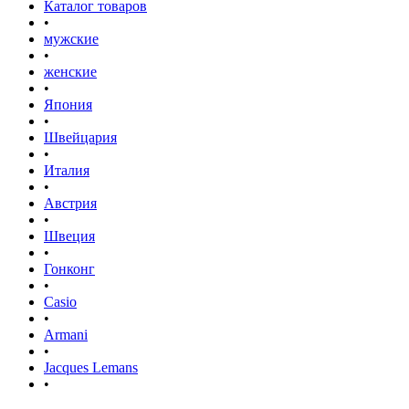
Каталог товаров
•
мужские
•
женские
•
Япония
•
Швейцария
•
Италия
•
Австрия
•
Швеция
•
Гонконг
•
Casio
•
Armani
•
Jacques Lemans
•