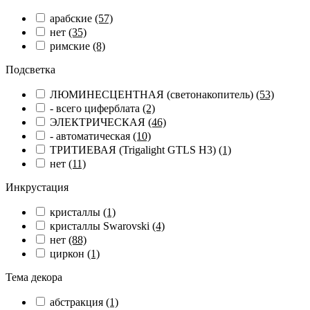
арабские
(57)
нет
(35)
римские
(8)
Подсветка
ЛЮМИНЕСЦЕНТНАЯ (светонакопитель)
(53)
- всего циферблата
(2)
ЭЛЕКТРИЧЕСКАЯ
(46)
- автоматическая
(10)
ТРИТИЕВАЯ (Trigalight GTLS H3)
(1)
нет
(11)
Инкрустация
кристаллы
(1)
кристаллы Swarovski
(4)
нет
(88)
циркон
(1)
Тема декора
абстракция
(1)