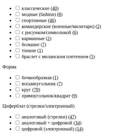
классические
(40)
модные (fashion)
(8)
спортивные
(46)
командирские (военные/милитари)
(2)
с рисунком/символикой
(6)
карманные
(2)
большие
(7)
тонкие
(1)
браслет с миланским плетением
(5)
Форма
бочкообразная
(1)
восьмиугольник
(7)
круг
(79)
прямоугольник/квадрат
(9)
Циферблат (стрелки/электронный)
аналоговый (стрелки)
(47)
аналоговый + цифровой
(34)
цифровой (электронный)
(14)