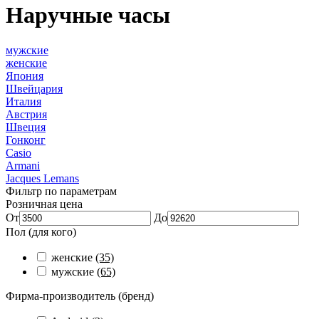
Наручные часы
мужские
женские
Япония
Швейцария
Италия
Австрия
Швеция
Гонконг
Casio
Armani
Jacques Lemans
Фильтр по параметрам
Розничная цена
От
До
Пол (для кого)
женские
(35)
мужские
(65)
Фирма-производитель (бренд)