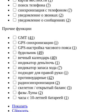
карты местности
(1)
поиск телефона
(7)
синхронизация с телефоном
(7)
уведомление о звонках
(2)
уведомление о сообщениях
(2)
Прочие функции
GMT
(41)
GPS синхронизация
(1)
GPS-настройка часового пояса
(1)
будильник
(49)
вечный календарь
(40)
индикатор день/ночь
(1)
индикатор запаса хода
(7)
подходят для правой руки
(1)
противоударные
(42)
радиосинхронизация
(2)
скелетон / открытый баланс
(5)
фазы Луны
(2)
часы с 10-летней батареей
(1)
Показать
Сбросить