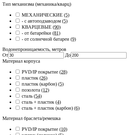
Тип механизма (механика/кварц)
МЕХАНИЧЕСКИЕ
(5)
- с автоподзаводом
(5)
КВАРЦЕВЫЕ
(90)
- от батарейки
(81)
- от солнечной батареи
(9)
Водонепроницаемость, метров
От
До
Материал корпуса
PVD/IP покрытие
(28)
пластик
(26)
пластик (карбон)
(5)
позолота
(12)
сталь
(54)
сталь + пластик
(4)
сталь + пластик (карбон)
(6)
Материал браслета/ремешка
PVD/IP покрытие
(10)