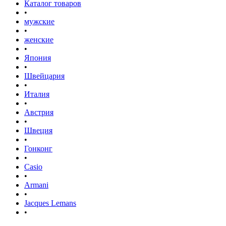
Каталог товаров
•
мужские
•
женские
•
Япония
•
Швейцария
•
Италия
•
Австрия
•
Швеция
•
Гонконг
•
Casio
•
Armani
•
Jacques Lemans
•