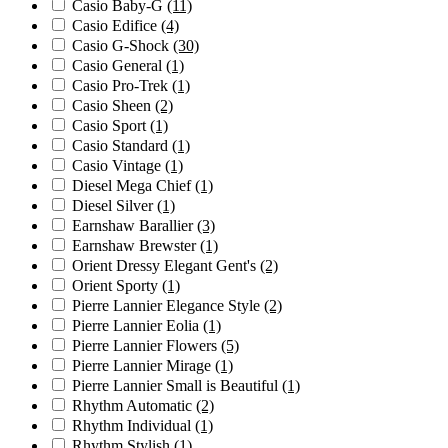
Casio Baby-G
(11)
Casio Edifice
(4)
Casio G-Shock
(30)
Casio General
(1)
Casio Pro-Trek
(1)
Casio Sheen
(2)
Casio Sport
(1)
Casio Standard
(1)
Casio Vintage
(1)
Diesel Mega Chief
(1)
Diesel Silver
(1)
Earnshaw Barallier
(3)
Earnshaw Brewster
(1)
Orient Dressy Elegant Gent's
(2)
Orient Sporty
(1)
Pierre Lannier Elegance Style
(2)
Pierre Lannier Eolia
(1)
Pierre Lannier Flowers
(5)
Pierre Lannier Mirage
(1)
Pierre Lannier Small is Beautiful
(1)
Rhythm Automatic
(2)
Rhythm Individual
(1)
Rhythm Stylish
(1)