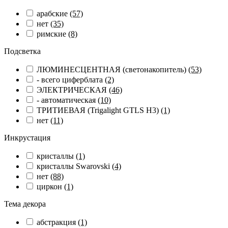
арабские
(57)
нет
(35)
римские
(8)
Подсветка
ЛЮМИНЕСЦЕНТНАЯ (светонакопитель)
(53)
- всего циферблата
(2)
ЭЛЕКТРИЧЕСКАЯ
(46)
- автоматическая
(10)
ТРИТИЕВАЯ (Trigalight GTLS H3)
(1)
нет
(11)
Инкрустация
кристаллы
(1)
кристаллы Swarovski
(4)
нет
(88)
циркон
(1)
Тема декора
абстракция
(1)