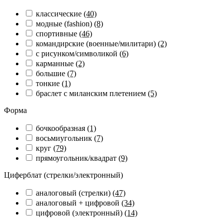
классические
(40)
модные (fashion)
(8)
спортивные
(46)
командирские (военные/милитари)
(2)
с рисунком/символикой
(6)
карманные
(2)
большие
(7)
тонкие
(1)
браслет с миланским плетением
(5)
Форма
бочкообразная
(1)
восьмиугольник
(7)
круг
(79)
прямоугольник/квадрат
(9)
Циферблат (стрелки/электронный)
аналоговый (стрелки)
(47)
аналоговый + цифровой
(34)
цифровой (электронный)
(14)