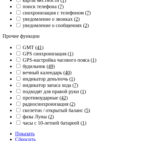
карты местности
(1)
поиск телефона
(7)
синхронизация с телефоном
(7)
уведомление о звонках
(2)
уведомление о сообщениях
(2)
Прочие функции
GMT
(41)
GPS синхронизация
(1)
GPS-настройка часового пояса
(1)
будильник
(49)
вечный календарь
(40)
индикатор день/ночь
(1)
индикатор запаса хода
(7)
подходят для правой руки
(1)
противоударные
(42)
радиосинхронизация
(2)
скелетон / открытый баланс
(5)
фазы Луны
(2)
часы с 10-летней батареей
(1)
Показать
Сбросить