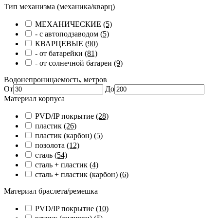
Тип механизма (механика/кварц)
МЕХАНИЧЕСКИЕ
(5)
- с автоподзаводом
(5)
КВАРЦЕВЫЕ
(90)
- от батарейки
(81)
- от солнечной батареи
(9)
Водонепроницаемость, метров
От
До
Материал корпуса
PVD/IP покрытие
(28)
пластик
(26)
пластик (карбон)
(5)
позолота
(12)
сталь
(54)
сталь + пластик
(4)
сталь + пластик (карбон)
(6)
Материал браслета/ремешка
PVD/IP покрытие
(10)