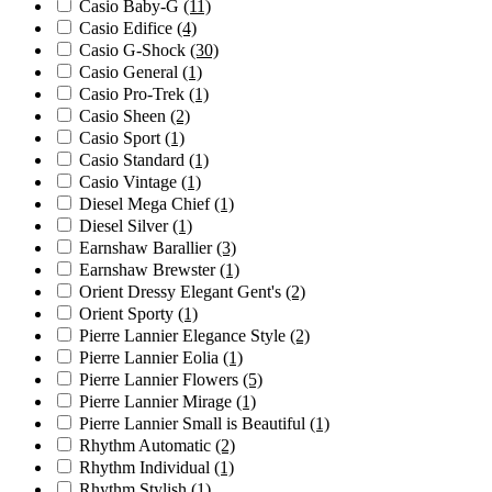
Casio Baby-G
(11)
Casio Edifice
(4)
Casio G-Shock
(30)
Casio General
(1)
Casio Pro-Trek
(1)
Casio Sheen
(2)
Casio Sport
(1)
Casio Standard
(1)
Casio Vintage
(1)
Diesel Mega Chief
(1)
Diesel Silver
(1)
Earnshaw Barallier
(3)
Earnshaw Brewster
(1)
Orient Dressy Elegant Gent's
(2)
Orient Sporty
(1)
Pierre Lannier Elegance Style
(2)
Pierre Lannier Eolia
(1)
Pierre Lannier Flowers
(5)
Pierre Lannier Mirage
(1)
Pierre Lannier Small is Beautiful
(1)
Rhythm Automatic
(2)
Rhythm Individual
(1)
Rhythm Stylish
(1)