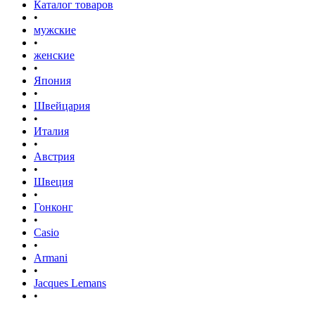
Каталог товаров
•
мужские
•
женские
•
Япония
•
Швейцария
•
Италия
•
Австрия
•
Швеция
•
Гонконг
•
Casio
•
Armani
•
Jacques Lemans
•