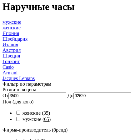
Наручные часы
мужские
женские
Япония
Швейцария
Италия
Австрия
Швеция
Гонконг
Casio
Armani
Jacques Lemans
Фильтр по параметрам
Розничная цена
От
До
Пол (для кого)
женские
(35)
мужские
(65)
Фирма-производитель (бренд)