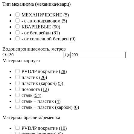
Тип механизма (механика/кварц)
МЕХАНИЧЕСКИЕ
(5)
- с автоподзаводом
(5)
КВАРЦЕВЫЕ
(90)
- от батарейки
(81)
- от солнечной батареи
(9)
Водонепроницаемость, метров
От
До
Материал корпуса
PVD/IP покрытие
(28)
пластик
(26)
пластик (карбон)
(5)
позолота
(12)
сталь
(54)
сталь + пластик
(4)
сталь + пластик (карбон)
(6)
Материал браслета/ремешка
PVD/IP покрытие
(10)