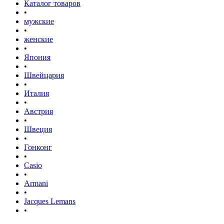
Каталог товаров
•
мужские
•
женские
•
Япония
•
Швейцария
•
Италия
•
Австрия
•
Швеция
•
Гонконг
•
Casio
•
Armani
•
Jacques Lemans
•