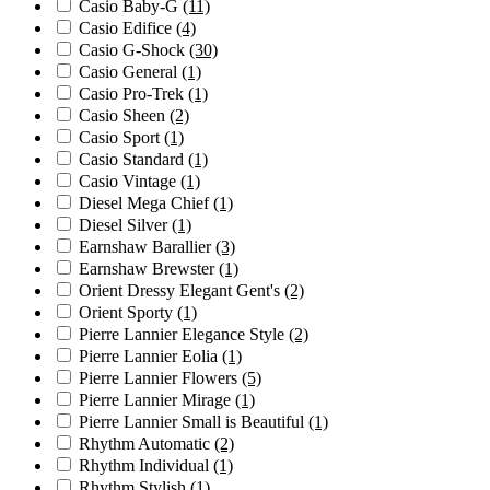
Casio Baby-G
(11)
Casio Edifice
(4)
Casio G-Shock
(30)
Casio General
(1)
Casio Pro-Trek
(1)
Casio Sheen
(2)
Casio Sport
(1)
Casio Standard
(1)
Casio Vintage
(1)
Diesel Mega Chief
(1)
Diesel Silver
(1)
Earnshaw Barallier
(3)
Earnshaw Brewster
(1)
Orient Dressy Elegant Gent's
(2)
Orient Sporty
(1)
Pierre Lannier Elegance Style
(2)
Pierre Lannier Eolia
(1)
Pierre Lannier Flowers
(5)
Pierre Lannier Mirage
(1)
Pierre Lannier Small is Beautiful
(1)
Rhythm Automatic
(2)
Rhythm Individual
(1)
Rhythm Stylish
(1)