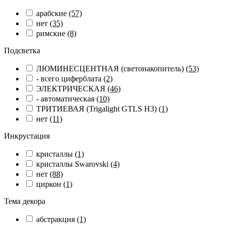
арабские
(57)
нет
(35)
римские
(8)
Подсветка
ЛЮМИНЕСЦЕНТНАЯ (светонакопитель)
(53)
- всего циферблата
(2)
ЭЛЕКТРИЧЕСКАЯ
(46)
- автоматическая
(10)
ТРИТИЕВАЯ (Trigalight GTLS H3)
(1)
нет
(11)
Инкрустация
кристаллы
(1)
кристаллы Swarovski
(4)
нет
(88)
циркон
(1)
Тема декора
абстракция
(1)