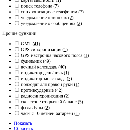
карты местности
(1)
поиск телефона
(7)
синхронизация с телефоном
(7)
уведомление о звонках
(2)
уведомление о сообщениях
(2)
Прочие функции
GMT
(41)
GPS синхронизация
(1)
GPS-настройка часового пояса
(1)
будильник
(49)
вечный календарь
(40)
индикатор день/ночь
(1)
индикатор запаса хода
(7)
подходят для правой руки
(1)
противоударные
(42)
радиосинхронизация
(2)
скелетон / открытый баланс
(5)
фазы Луны
(2)
часы с 10-летней батареей
(1)
Показать
Сбросить