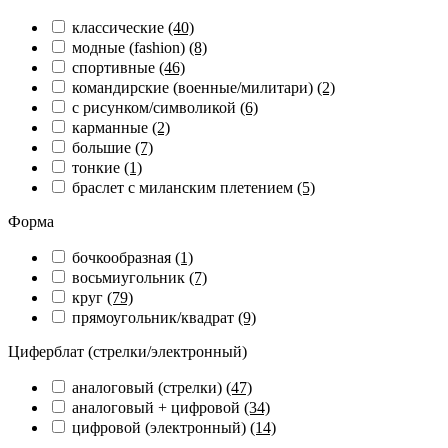
классические
(40)
модные (fashion)
(8)
спортивные
(46)
командирские (военные/милитари)
(2)
с рисунком/символикой
(6)
карманные
(2)
большие
(7)
тонкие
(1)
браслет с миланским плетением
(5)
Форма
бочкообразная
(1)
восьмиугольник
(7)
круг
(79)
прямоугольник/квадрат
(9)
Циферблат (стрелки/электронный)
аналоговый (стрелки)
(47)
аналоговый + цифровой
(34)
цифровой (электронный)
(14)