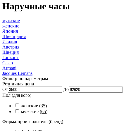
Наручные часы
мужские
женские
Япония
Швейцария
Италия
Австрия
Швеция
Гонконг
Casio
Armani
Jacques Lemans
Фильтр по параметрам
Розничная цена
От
До
Пол (для кого)
женские
(35)
мужские
(65)
Фирма-производитель (бренд)