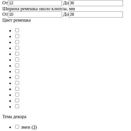
От
До
Ширина ремешка около клипсы, мм
От
До
Цвет ремешка
Тема декора
змеи
(3)