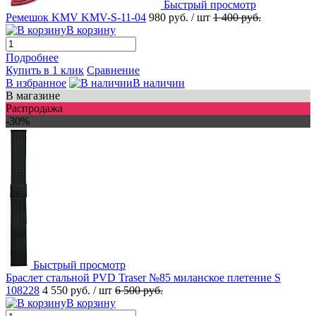
Быстрый просмотр
Ремешок KMV KMV-S-11-04
980 руб.
/ шт
1 400 руб.
В корзину
Подробнее
Купить в 1 клик
Сравнение
В избранное
В наличии
В магазине
Распродажа
-30%
Быстрый просмотр
Браслет стальной PVD Traser №85 миланское плетение S
108228
4 550 руб.
/ шт
6 500 руб.
В корзину