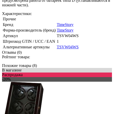
предусмотрена работа от батареек типа D (устанавливаются в
нижней части).
Характеристики:
Прочие
Бренд
TimeStory
Фирма-производитель (бренд)
TimeStory
Артикул
TSVW04WS
Штрихкод GTIN / UCC / EAN
1
Альтернативные артикулы
TSVW04WS
Отзывы (0)
Рейтинг товара:
Похожие товары (8)
В магазине
Распродажа
-20%