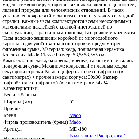
модель символизирует одну из вечных жизненных ценностей,
явлений природы или человеческих отношений. В часах
установлен кварцевый механизм с плавным ходом секундной
стрелки. Каждые часы комплектуются всеми необходимыми
материалами: наклейкой с краткой инструкцией по
эксплуатации, гарантийным талоном, батарейкой и крепежом.
Часы надежно защищены коробкой из многослойного
картона, а для удобства транспортировки предусмотрена
фирменная сумка. Материал: кедр, полимерная керамика
Коллекция: Mado Classic Размер: 53,5х53,5х5 см
Комплектация: часы, батарейка, крепеж, гарантийный талон,
подарочная сумка Механизм: кварцевый с плавным ходом
секундной стрелки Размер циферблата без оцифровки (в
сантиметрах) + прочие замеры корпуса: 30х30. Размер
циферблата с оцифровкой (в сантиметрах): 34х34
Характеристики:
Вес и габариты
Ширина (мм)
55
Прочие
Бренд
Mado
Фирма-производитель (бренд)
Mado
Артикул
MD-180
В магазине / Распродажа /
Наши предложения