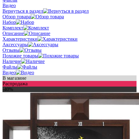
Видео
Вернуться в раздел
Обзор товара
Набор
Комплект
Описание
Характеристики
Аксессуары
Отзывы
Похожие товары
Наличие
Файлы
Видео
В магазине
Распродажа
-40%