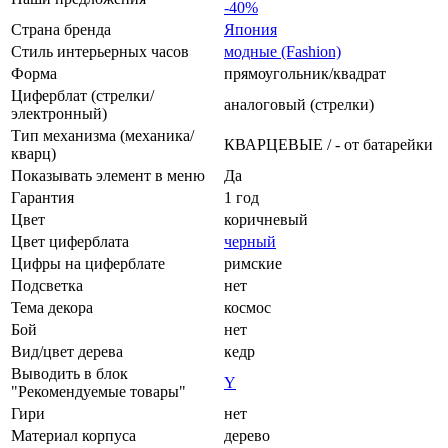
-40%
Страна бренда
Япония
Стиль интерьерных часов
модные (Fashion)
Форма
прямоугольник/квадрат
Циферблат (стрелки/
аналоговый (стрелки)
электронный)
Тип механизма (механика/
КВАРЦЕВЫЕ / - от батарейки
кварц)
Показывать элемент в меню
Да
Гарантия
1 год
Цвет
коричневый
Цвет циферблата
черный
Цифры на циферблате
римские
Подсветка
нет
Тема декора
космос
Бой
нет
Вид/цвет дерева
кедр
Выводить в блок
Y
"Рекомендуемые товары"
Гири
нет
Материал корпуса
дерево