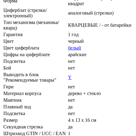
Форма
квадрат
Циферблат (стрелки/
аналоговый (стрелки)
электронный)
Тип механизма (механика/
КВАРЦЕВЫЕ / - от батарейки
кварц)
Гарантия
1 год
Цвет
черный
Цвет циферблата
белый
Цифры на циферблате
арабские
Подсветка
нет
Бой
нет
Выводить в блок
Y
"Рекомендуемые товары"
Гири
нет
Материал корпуса
дерево + стекло
Маятник
нет
Плавный ход
да
Подсветка
нет
Размер
4 x 13 x 16 см
Секундная стрелка
да
Штрихкод GTIN / UCC / EAN
1