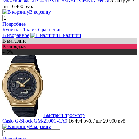
Мужские часы Bisset BSDD55GAGX05BX-ucenka
8 200 руб.
/
шт
16 400 руб.
В корзину
Подробнее
Купить в 1 клик
Сравнение
В избранное
В наличии
В магазине
Распродажа
-45%
Быстрый просмотр
Casio G-Shock GM-2100G-1A9
16 494 руб.
/ шт
29 990 руб.
В корзину
Подробнее