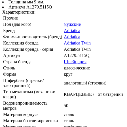
Толщина мм 9 мм.
Артикул A1279.5115Q
Характеристики:
Прочие
Пол (для кого)
мужские
Бренд
Adriatica
Фирма-производитель (бренд)
Adriatica
Коллекция бренда
Adriatica Twin
Коллекция бренда - серия
Adriatica Twin
Артикул
A1279.5115Q
Страна бренда
Швейцария
Стиль
классические
Форма
круг
Циферблат (стрелки/
аналоговый (стрелки)
электронный)
Тип механизма (механика/
КВАРЦЕВЫЕ / - от батарейки
кварц)
Водонепроницаемость,
50
метров
Материал корпуса
сталь
Материал браслета/ремешка
сталь
Материал стекла
сапфировое