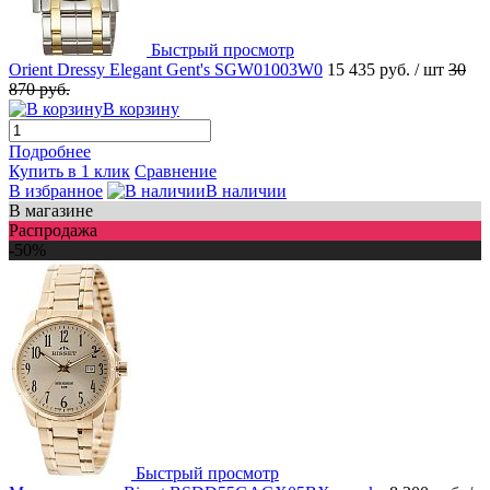
Быстрый просмотр
Orient Dressy Elegant Gent's SGW01003W0
15 435 руб.
/ шт
30
870 руб.
В корзину
Подробнее
Купить в 1 клик
Сравнение
В избранное
В наличии
В магазине
Распродажа
-50%
Быстрый просмотр