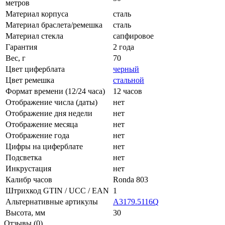
метров
Материал корпуса
сталь
Материал браслета/ремешка
сталь
Материал стекла
сапфировое
Гарантия
2 года
Вес, г
70
Цвет циферблата
черный
Цвет ремешка
стальной
Формат времени (12/24 часа)
12 часов
Отображение числа (даты)
нет
Отображение дня недели
нет
Отображение месяца
нет
Отображение года
нет
Цифры на циферблате
нет
Подсветка
нет
Инкрустация
нет
Калибр часов
Ronda 803
Штрихкод GTIN / UCC / EAN
1
Альтернативные артикулы
A3179.5116Q
Высота, мм
30
Отзывы (0)