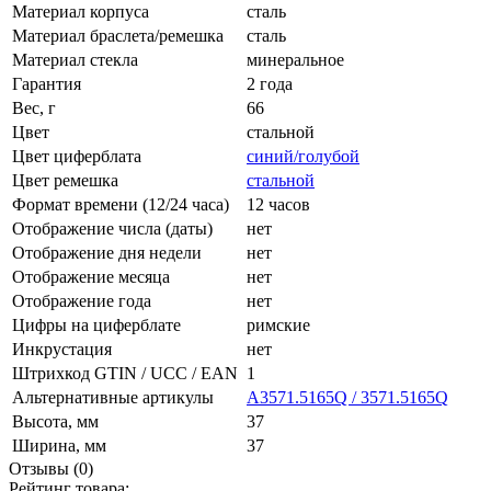
Материал корпуса
сталь
Материал браслета/ремешка
сталь
Материал стекла
минеральное
Гарантия
2 года
Вес, г
66
Цвет
стальной
Цвет циферблата
синий/голубой
Цвет ремешка
стальной
Формат времени (12/24 часа)
12 часов
Отображение числа (даты)
нет
Отображение дня недели
нет
Отображение месяца
нет
Отображение года
нет
Цифры на циферблате
римские
Инкрустация
нет
Штрихкод GTIN / UCC / EAN
1
Альтернативные артикулы
A3571.5165Q / 3571.5165Q
Высота, мм
37
Ширина, мм
37
Отзывы (0)
Рейтинг товара: