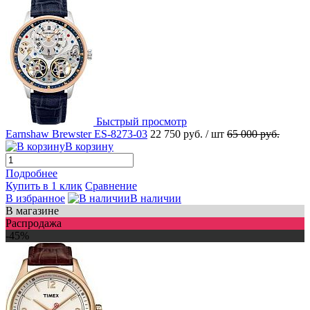
Быстрый просмотр
Earnshaw Brewster ES-8273-03
22 750 руб.
/ шт
65 000 руб.
В корзину
Подробнее
Купить в 1 клик
Сравнение
В избранное
В наличии
В магазине
Распродажа
-45%