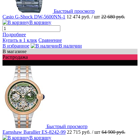
Быстрый просмотр
Casio G-Shock DW-5600NN-1
12 474 руб.
/ шт
22 680 руб.
В корзину
Подробнее
Купить в 1 клик
Сравнение
В избранное
В наличии
В магазине
Распродажа
-65%
Быстрый просмотр
Earnshaw Barallier ES-8242-99
22 715 руб.
/ шт
64 900 руб.
В корзину