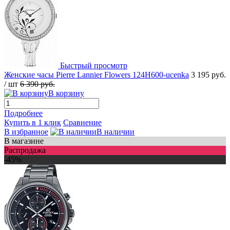
Быстрый просмотр
Женские часы Pierre Lannier Flowers 124H600-ucenka
3 195 руб.
/ шт
6 390 руб.
В корзину
Подробнее
Купить в 1 клик
Сравнение
В избранное
В наличии
В магазине
Распродажа
-45%