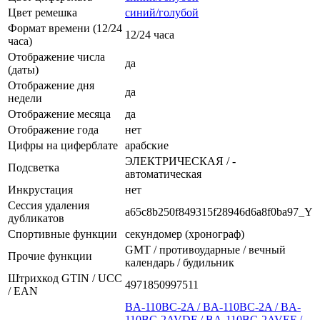
Цвет ремешка
синий/голубой
Формат времени (12/24
12/24 часа
часа)
Отображение числа
да
(даты)
Отображение дня
да
недели
Отображение месяца
да
Отображение года
нет
Цифры на циферблате
арабские
ЭЛЕКТРИЧЕСКАЯ / -
Подсветка
автоматическая
Инкрустация
нет
Сессия удаления
a65c8b250f849315f28946d6a8f0ba97_Y
дубликатов
Спортивные функции
секундомер (хронограф)
GMT / противоударные / вечный
Прочие функции
календарь / будильник
Штрихкод GTIN / UCC
4971850997511
/ EAN
BA-110BC-2A / BA-110BC-2A / BA-
110BC-2AVDF / BA-110BC-2AVEF /