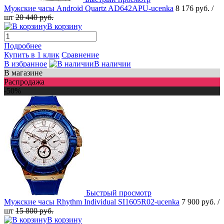
Мужские часы Android Quartz AD642APU-ucenka
8 176 руб.
/
шт
20 440 руб.
В корзину
Подробнее
Купить в 1 клик
Сравнение
В избранное
В наличии
В магазине
Распродажа
-50%
Быстрый просмотр
Мужские часы Rhythm Individual SI1605R02-ucenka
7 900 руб.
/
шт
15 800 руб.
В корзину