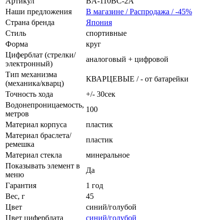
Артикул
BA-110BC-2A
Наши предложения
В магазине / Распродажа / -45%
Страна бренда
Япония
Стиль
спортивные
Форма
круг
Циферблат (стрелки/
аналоговый + цифровой
электронный)
Тип механизма
КВАРЦЕВЫЕ / - от батарейки
(механика/кварц)
Точность хода
+/- 30сек
Водонепроницаемость,
100
метров
Материал корпуса
пластик
Материал браслета/
пластик
ремешка
Материал стекла
минеральное
Показывать элемент в
Да
меню
Гарантия
1 год
Вес, г
45
Цвет
синий/голубой
Цвет циферблата
синий/голубой