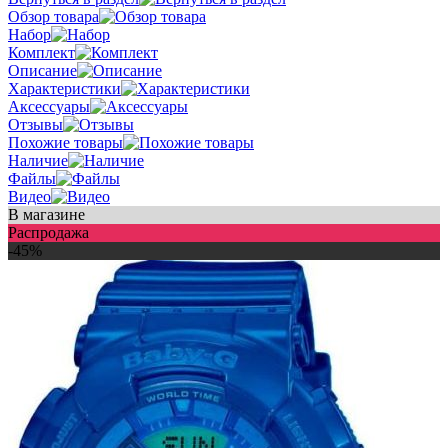
Обзор товара
Набор
Комплект
Описание
Характеристики
Аксессуары
Отзывы
Похожие товары
Наличие
Файлы
Видео
В магазине
Распродажа
-45%