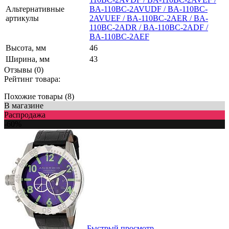
Альтернативные
BA-110BC-2AVUDF / BA-110BC-
артикулы
2AVUEF / BA-110BC-2AER / BA-
110BC-2ADR / BA-110BC-2ADF /
BA-110BC-2AEF
Высота, мм
46
Ширина, мм
43
Отзывы (0)
Рейтинг товара:
Похожие товары (8)
В магазине
Распродажа
-60%
Быстрый просмотр