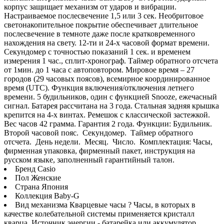
корпус защищает механизм от ударов и вибрации.
Настраиваемое послесвечение 1,5 или 3 сек. Необритовое
светонакопительное покрытие обеспечивает длительное
послесвечение в темноте даже после кратковременного
нахождения на свету. 12-ти и 24-х часовой формат времени.
Секундомер с точностью показаний 1 сек. и временем
измерения 1 час., сплит-хронограф. Таймер обратного отсчета
от 1мин. до 1 часа с автоповтором. Мировое время – 27
городов (29 часовых поясов), всемирное координированное
время (UTC). Функция включения/отключения летнего
времени. 5 будильников, один с функцией Snooze, ежечасный
сигнал. Батарея рассчитана на 3 года. Стальная задняя крышка
крепится на 4-х винтах. Ремешок с классической застежкой.
Вес часов 42 грамма. Гарантия 2 года. Функции: Будильник.
Второй часовой пояс. Секундомер. Tаймер обратного
отсчета. День недели. Месяц. Число. Комплектация: Часы,
фирменная упаковка, фирменный пакет, инструкция на
русском языке, заполненный гарантийный талон.
Бренд Casio
Пол Женские
Страна Япония
Коллекция Baby-G
Вид механизма Кварцевые часы ? Часы, в которых в
качестве колебательной системы применяется кристалл
кварца. Источник энергии - батарейка или аккумулятор.