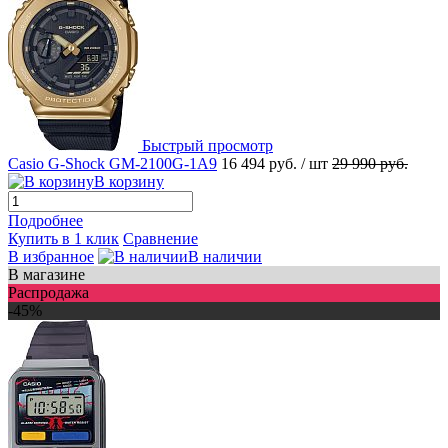
Быстрый просмотр
Casio G-Shock GM-2100G-1A9
16 494 руб.
/ шт
29 990 руб.
В корзину
Подробнее
Купить в 1 клик
Сравнение
В избранное
В наличии
В магазине
Распродажа
-45%