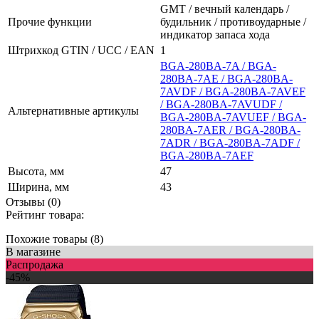
GMT / вечный календарь /
Прочие функции
будильник / противоударные /
индикатор запаса хода
Штрихкод GTIN / UCC / EAN
1
BGA-280BA-7A / BGA-
280BA-7AE / BGA-280BA-
7AVDF / BGA-280BA-7AVEF
/ BGA-280BA-7AVUDF /
Альтернативные артикулы
BGA-280BA-7AVUEF / BGA-
280BA-7AER / BGA-280BA-
7ADR / BGA-280BA-7ADF /
BGA-280BA-7AEF
Высота, мм
47
Ширина, мм
43
Отзывы (0)
Рейтинг товара:
Похожие товары (8)
В магазине
Распродажа
-45%