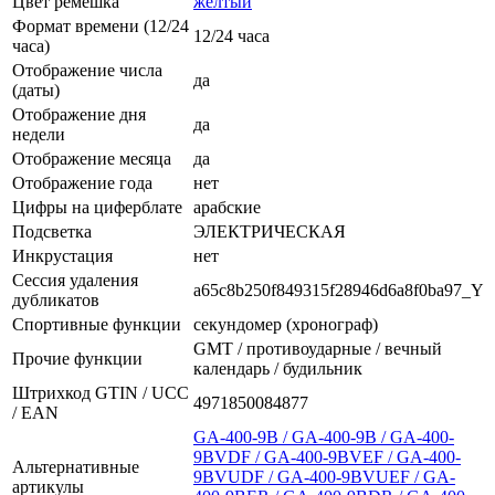
Цвет ремешка
жёлтый
Формат времени (12/24
12/24 часа
часа)
Отображение числа
да
(даты)
Отображение дня
да
недели
Отображение месяца
да
Отображение года
нет
Цифры на циферблате
арабские
Подсветка
ЭЛЕКТРИЧЕСКАЯ
Инкрустация
нет
Сессия удаления
a65c8b250f849315f28946d6a8f0ba97_Y
дубликатов
Спортивные функции
секундомер (хронограф)
GMT / противоударные / вечный
Прочие функции
календарь / будильник
Штрихкод GTIN / UCC
4971850084877
/ EAN
GA-400-9B / GA-400-9B / GA-400-
9BVDF / GA-400-9BVEF / GA-400-
Альтернативные
9BVUDF / GA-400-9BVUEF / GA-
артикулы