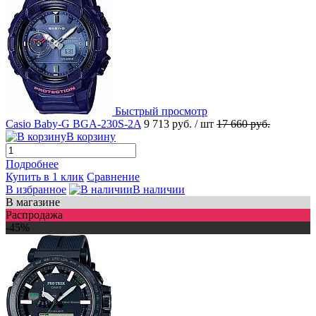
Быстрый просмотр
Casio Baby-G BGA-230S-2A
9 713 руб.
/ шт
17 660 руб.
В корзину
Подробнее
Купить в 1 клик
Сравнение
В избранное
В наличии
В магазине
Распродажа
-45%