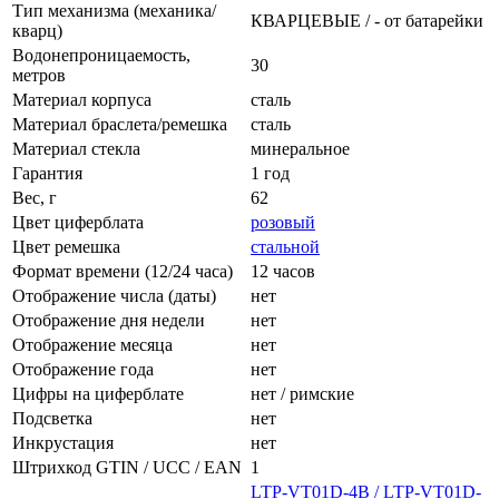
Тип механизма (механика/
КВАРЦЕВЫЕ / - от батарейки
кварц)
Водонепроницаемость,
30
метров
Материал корпуса
сталь
Материал браслета/ремешка
сталь
Материал стекла
минеральное
Гарантия
1 год
Вес, г
62
Цвет циферблата
розовый
Цвет ремешка
стальной
Формат времени (12/24 часа)
12 часов
Отображение числа (даты)
нет
Отображение дня недели
нет
Отображение месяца
нет
Отображение года
нет
Цифры на циферблате
нет / римские
Подсветка
нет
Инкрустация
нет
Штрихкод GTIN / UCC / EAN
1
LTP-VT01D-4B / LTP-VT01D-