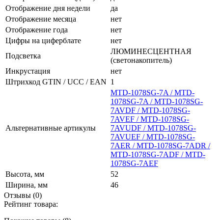
Отображение дня недели
да
Отображение месяца
нет
Отображение года
нет
Цифры на циферблате
нет
ЛЮМИНЕСЦЕНТНАЯ
Подсветка
(светонакопитель)
Инкрустация
нет
Штрихкод GTIN / UCC / EAN
1
MTD-1078SG-7A / MTD-
1078SG-7A / MTD-1078SG-
7AVDF / MTD-1078SG-
7AVEF / MTD-1078SG-
Альтернативные артикулы
7AVUDF / MTD-1078SG-
7AVUEF / MTD-1078SG-
7AER / MTD-1078SG-7ADR /
MTD-1078SG-7ADF / MTD-
1078SG-7AEF
Высота, мм
52
Ширина, мм
46
Отзывы (0)
Рейтинг товара: