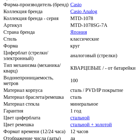
Фирма-производитель (бренд)
Casio
Коллекция бренда
Casio Analog
Коллекция бренда - серия
MTD-1078
Артикул
MTD-1078SG-7A
Страна бренда
Япония
Стиль
классические
Форма
круг
Циферблат (стрелки/
аналоговый (стрелки)
электронный)
Тип механизма (механика/
КВАРЦЕВЫЕ / - от батарейки
кварц)
Водонепроницаемость,
100
метров
Материал корпуса
сталь / PVD/IP покрытие
Материал браслета/ремешка
сталь
Материал стекла
минеральное
Гарантия
1 год
Цвет циферблата
стальной
Цвет ремешка
стальной + золотой
Формат времени (12/24 часа)
12 часов
Отображение числа (даты)
да