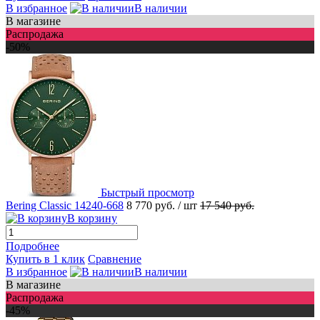
В избранное
В наличии
В магазине
Распродажа
-50%
Быстрый просмотр
Bering Classic 14240-668
8 770 руб.
/ шт
17 540 руб.
В корзину
Подробнее
Купить в 1 клик
Сравнение
В избранное
В наличии
В магазине
Распродажа
-45%