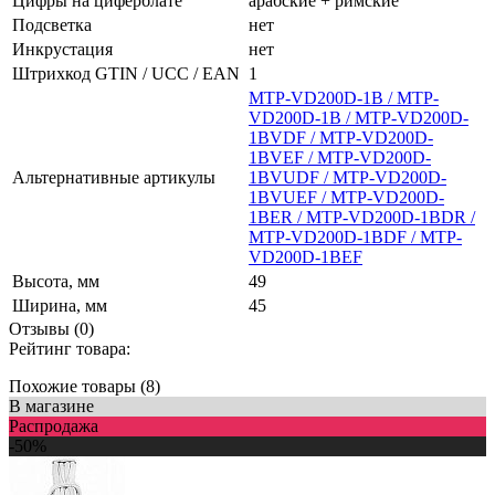
Цифры на циферблате
арабские + римские
Подсветка
нет
Инкрустация
нет
Штрихкод GTIN / UCC / EAN
1
MTP-VD200D-1B / MTP-
VD200D-1B / MTP-VD200D-
1BVDF / MTP-VD200D-
1BVEF / MTP-VD200D-
Альтернативные артикулы
1BVUDF / MTP-VD200D-
1BVUEF / MTP-VD200D-
1BER / MTP-VD200D-1BDR /
MTP-VD200D-1BDF / MTP-
VD200D-1BEF
Высота, мм
49
Ширина, мм
45
Отзывы (0)
Рейтинг товара:
Похожие товары (8)
В магазине
Распродажа
-50%