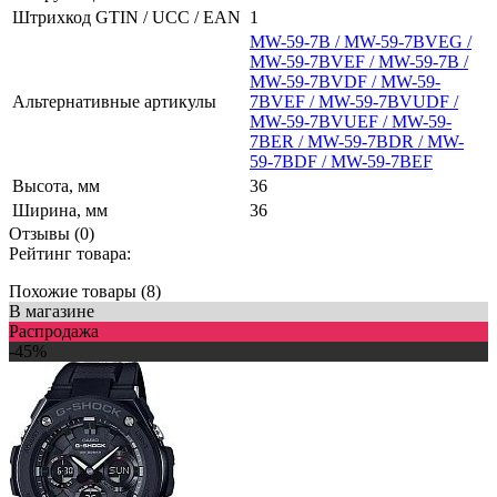
Штрихкод GTIN / UCC / EAN
1
MW-59-7B / MW-59-7BVEG /
MW-59-7BVEF / MW-59-7B /
MW-59-7BVDF / MW-59-
Альтернативные артикулы
7BVEF / MW-59-7BVUDF /
MW-59-7BVUEF / MW-59-
7BER / MW-59-7BDR / MW-
59-7BDF / MW-59-7BEF
Высота, мм
36
Ширина, мм
36
Отзывы (0)
Рейтинг товара:
Похожие товары (8)
В магазине
Распродажа
-45%