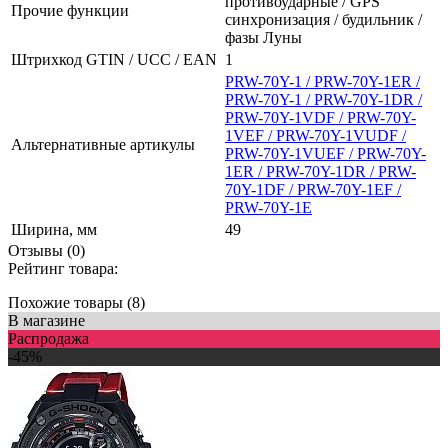
противоударные / GPS
Прочие функции
синхронизация / будильник /
фазы Луны
Штрихкод GTIN / UCC / EAN
1
PRW-70Y-1 / PRW-70Y-1ER /
PRW-70Y-1 / PRW-70Y-1DR /
PRW-70Y-1VDF / PRW-70Y-
1VEF / PRW-70Y-1VUDF /
Альтернативные артикулы
PRW-70Y-1VUEF / PRW-70Y-
1ER / PRW-70Y-1DR / PRW-
70Y-1DF / PRW-70Y-1EF /
PRW-70Y-1E
Ширина, мм
49
Отзывы (0)
Рейтинг товара:
Похожие товары (8)
В магазине
Распродажа
-45%