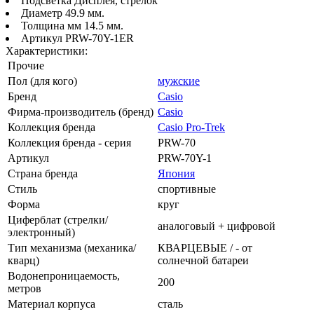
Подсветка Дисплея, стрелок
Диаметр 49.9 мм.
Толщина мм 14.5 мм.
Артикул PRW-70Y-1ER
Характеристики:
Прочие
Пол (для кого)
мужские
Бренд
Casio
Фирма-производитель (бренд)
Casio
Коллекция бренда
Casio Pro-Trek
Коллекция бренда - серия
PRW-70
Артикул
PRW-70Y-1
Страна бренда
Япония
Стиль
спортивные
Форма
круг
Циферблат (стрелки/
аналоговый + цифровой
электронный)
Тип механизма (механика/
КВАРЦЕВЫЕ / - от
кварц)
солнечной батареи
Водонепроницаемость,
200
метров
Материал корпуса
сталь