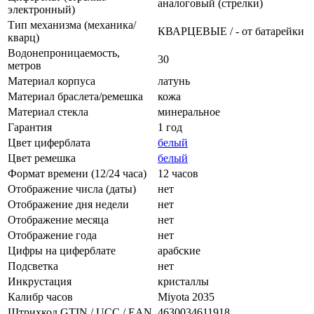
аналоговый (стрелки)
электронный)
Тип механизма (механика/
КВАРЦЕВЫЕ / - от батарейки
кварц)
Водонепроницаемость,
30
метров
Материал корпуса
латунь
Материал браслета/ремешка
кожа
Материал стекла
минеральное
Гарантия
1 год
Цвет циферблата
белый
Цвет ремешка
белый
Формат времени (12/24 часа)
12 часов
Отображение числа (даты)
нет
Отображение дня недели
нет
Отображение месяца
нет
Отображение года
нет
Цифры на циферблате
арабские
Подсветка
нет
Инкрустация
кристаллы
Калибр часов
Miyota 2035
Штрихкод GTIN / UCC / EAN
4630034611918