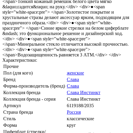
</span>Тонкий кожаный ремешок белого цвета мягко
&laquo;садится&raquo; на руку.</div> <div>●<span
style="white-space:pre"> </span>Золотистое покрытие и
хрустальные стразы делают аксессуар ярким, подходящим для
праздничного образа.</div> <div>●<span style="white-
space:pre"> </span>Синие яркие стрелки на белом циферблате
&ndash; это функциональное решение и дизайнерский ход.
</div> <div>●<span style="white-space:pre">
</span>Минеральное стекло отличается высокой прочностью.
</div> <div>●<span style="white-space:pre">
</span>Водозащищенность равняется 3 АТМ.</div> </div>
Характеристики:
Прочие
Пол (для кого)
женские
Бренд
Слава
Фирма-производитель (бренд)
Слава
Коллекция бренда
Слава Инстинкт
Коллекция бренда - серия
Слава Инстинкт
Артикул
6119188/2035
Страна бренда
Россия
Стиль
классические
Форма
круг
Циферблат (стрелки/