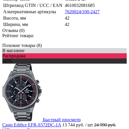
Штрихкод GTIN / UCC / EAN
4610032081685
Альтернативные артикулы
7620024/100-2427
Высота, мм
42
Ширина, мм
42
Отзывы (0)
Рейтинг товара:
Похожие товары (8)
В магазине
Распродажа
-45%
Быстрый просмотр
Casio Edifice EFR-S572DC-1A
13 744 руб.
/ шт
24 990 руб.