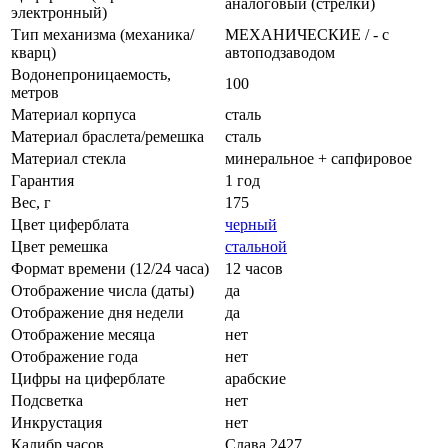
аналоговый (стрелки)
электронный)
Тип механизма (механика/
МЕХАНИЧЕСКИЕ / - с
кварц)
автоподзаводом
Водонепроницаемость,
100
метров
Материал корпуса
сталь
Материал браслета/ремешка
сталь
Материал стекла
минеральное + сапфировое
Гарантия
1 год
Вес, г
175
Цвет циферблата
черный
Цвет ремешка
стальной
Формат времени (12/24 часа)
12 часов
Отображение числа (даты)
да
Отображение дня недели
да
Отображение месяца
нет
Отображение года
нет
Цифры на циферблате
арабские
Подсветка
нет
Инкрустация
нет
Калибр часов
Слава 2427