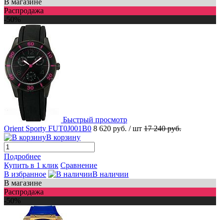
В магазине
Распродажа
-50%
Быстрый просмотр
Orient Sporty FUT0J001B0
8 620 руб.
/ шт
17 240 руб.
В корзину
Подробнее
Купить в 1 клик
Сравнение
В избранное
В наличии
В магазине
Распродажа
-50%