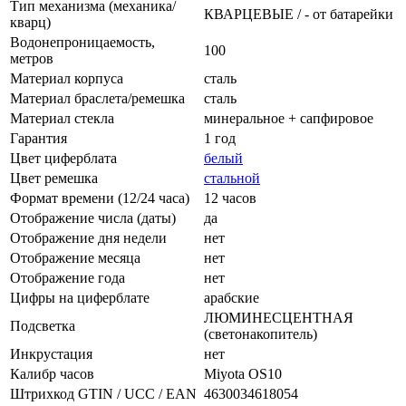
Тип механизма (механика/
КВАРЦЕВЫЕ / - от батарейки
кварц)
Водонепроницаемость,
100
метров
Материал корпуса
сталь
Материал браслета/ремешка
сталь
Материал стекла
минеральное + сапфировое
Гарантия
1 год
Цвет циферблата
белый
Цвет ремешка
стальной
Формат времени (12/24 часа)
12 часов
Отображение числа (даты)
да
Отображение дня недели
нет
Отображение месяца
нет
Отображение года
нет
Цифры на циферблате
арабские
ЛЮМИНЕСЦЕНТНАЯ
Подсветка
(светонакопитель)
Инкрустация
нет
Калибр часов
Miyota OS10
Штрихкод GTIN / UCC / EAN
4630034618054