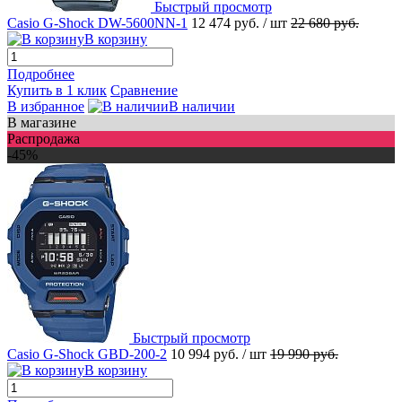
Быстрый просмотр
Casio G-Shock DW-5600NN-1
12 474 руб.
/ шт
22 680 руб.
В корзину
Подробнее
Купить в 1 клик
Сравнение
В избранное
В наличии
В магазине
Распродажа
-45%
Быстрый просмотр
Casio G-Shock GBD-200-2
10 994 руб.
/ шт
19 990 руб.
В корзину