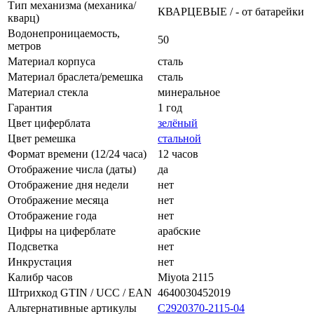
Тип механизма (механика/
КВАРЦЕВЫЕ / - от батарейки
кварц)
Водонепроницаемость,
50
метров
Материал корпуса
сталь
Материал браслета/ремешка
сталь
Материал стекла
минеральное
Гарантия
1 год
Цвет циферблата
зелёный
Цвет ремешка
стальной
Формат времени (12/24 часа)
12 часов
Отображение числа (даты)
да
Отображение дня недели
нет
Отображение месяца
нет
Отображение года
нет
Цифры на циферблате
арабские
Подсветка
нет
Инкрустация
нет
Калибр часов
Miyota 2115
Штрихкод GTIN / UCC / EAN
4640030452019
Альтернативные артикулы
С2920370-2115-04