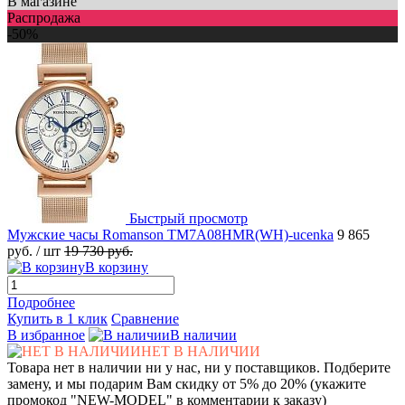
В магазине
Распродажа
-50%
Быстрый просмотр
Мужские часы Romanson TM7A08HMR(WH)-ucenka
9 865
руб.
/ шт
19 730 руб.
В корзину
Подробнее
Купить в 1 клик
Сравнение
В избранное
В наличии
НЕТ В НАЛИЧИИ
Товара нет в наличии ни у нас, ни у поставщиков. Подберите
замену, и мы подарим Вам скидку от 5% до 20% (укажите
промокод "NEW-MODEL" в комментарии к заказу)