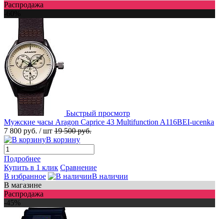
Распродажа
-60%
Быстрый просмотр
Мужские часы Aragon Caprice 43 Multifunction A116BEI-ucenka
7 800 руб.
/ шт
19 500 руб.
В корзину
Подробнее
Купить в 1 клик
Сравнение
В избранное
В наличии
В магазине
Распродажа
-45%