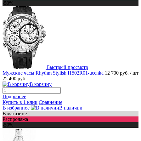
-50%
Быстрый просмотр
Мужские часы Rhythm Stylish I1502R01-ucenka
12 700 руб.
/ шт
25 400 руб.
В корзину
Подробнее
Купить в 1 клик
Сравнение
В избранное
В наличии
В магазине
Распродажа
-50%