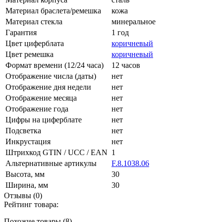
Материал браслета/ремешка
кожа
Материал стекла
минеральное
Гарантия
1 год
Цвет циферблата
коричневый
Цвет ремешка
коричневый
Формат времени (12/24 часа)
12 часов
Отображение числа (даты)
нет
Отображение дня недели
нет
Отображение месяца
нет
Отображение года
нет
Цифры на циферблате
нет
Подсветка
нет
Инкрустация
нет
Штрихкод GTIN / UCC / EAN
1
Альтернативные артикулы
F.8.1038.06
Высота, мм
30
Ширина, мм
30
Отзывы (0)
Рейтинг товара:
Похожие товары (8)