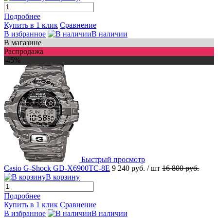
Подробнее
Купить в 1 клик
Сравнение
В избранное
В наличии
В магазине
Распродажа
-45%
Быстрый просмотр
Casio G-Shock GD-X6900TC-8E
9 240 руб.
/ шт
16 800 руб.
В корзину
Подробнее
Купить в 1 клик
Сравнение
В избранное
В наличии