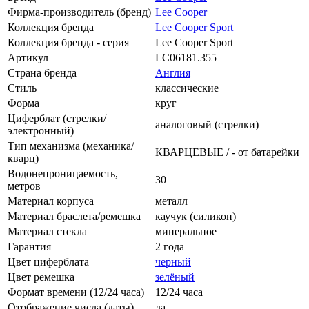
Фирма-производитель (бренд)
Lee Cooper
Коллекция бренда
Lee Cooper Sport
Коллекция бренда - серия
Lee Cooper Sport
Артикул
LC06181.355
Страна бренда
Англия
Стиль
классические
Форма
круг
Циферблат (стрелки/
аналоговый (стрелки)
электронный)
Тип механизма (механика/
КВАРЦЕВЫЕ / - от батарейки
кварц)
Водонепроницаемость,
30
метров
Материал корпуса
металл
Материал браслета/ремешка
каучук (силикон)
Материал стекла
минеральное
Гарантия
2 года
Цвет циферблата
черный
Цвет ремешка
зелёный
Формат времени (12/24 часа)
12/24 часа
Отображение числа (даты)
да