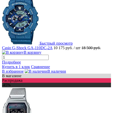
Быстрый просмотр
Casio G-Shock GA-110DC-2A
10 175 руб.
/ шт
18 500 руб.
В корзину
Подробнее
Купить в 1 клик
Сравнение
В избранное
В наличии
В магазине
Распродажа
-45%