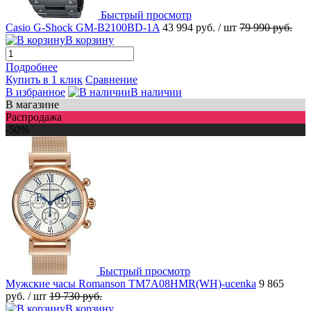
Быстрый просмотр
Casio G-Shock GM-B2100BD-1A
43 994 руб.
/ шт
79 990 руб.
В корзину
Подробнее
Купить в 1 клик
Сравнение
В избранное
В наличии
В магазине
Распродажа
-50%
Быстрый просмотр
Мужские часы Romanson TM7A08HMR(WH)-ucenka
9 865
руб.
/ шт
19 730 руб.
В корзину