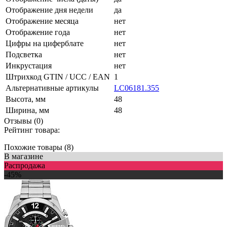
Отображение дня недели
да
Отображение месяца
нет
Отображение года
нет
Цифры на циферблате
нет
Подсветка
нет
Инкрустация
нет
Штрихкод GTIN / UCC / EAN
1
Альтернативные артикулы
LC06181.355
Высота, мм
48
Ширина, мм
48
Отзывы (0)
Рейтинг товара:
Похожие товары (8)
В магазине
Распродажа
-45%