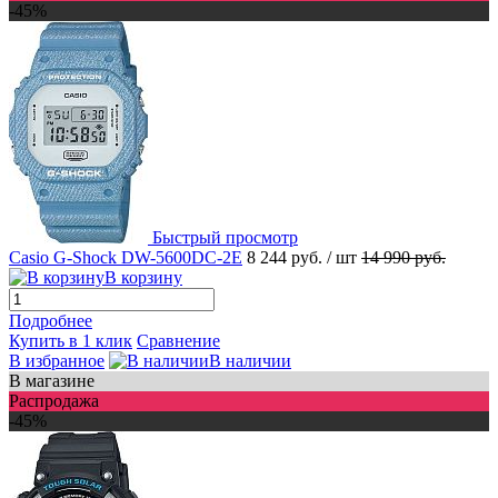
-45%
Быстрый просмотр
Casio G-Shock DW-5600DC-2E
8 244 руб.
/ шт
14 990 руб.
В корзину
Подробнее
Купить в 1 клик
Сравнение
В избранное
В наличии
В магазине
Распродажа
-45%