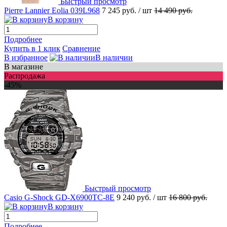
Быстрый просмотр
Pierre Lannier Eolia 039L968
7 245 руб.
/ шт
14 490 руб.
В корзину
Подробнее
Купить в 1 клик
Сравнение
В избранное
В наличии
В магазине
Распродажа
-45%
Быстрый просмотр
Casio G-Shock GD-X6900TC-8E
9 240 руб.
/ шт
16 800 руб.
В корзину
Подробнее