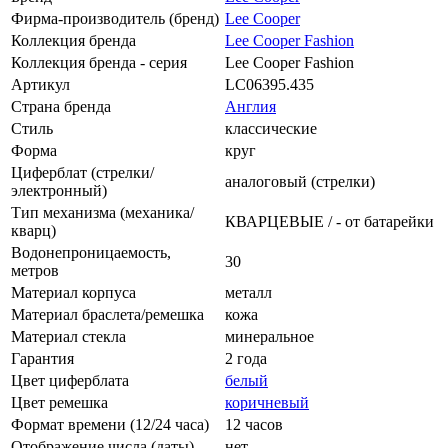
Фирма-производитель (бренд)
Lee Cooper
Коллекция бренда
Lee Cooper Fashion
Коллекция бренда - серия
Lee Cooper Fashion
Артикул
LC06395.435
Страна бренда
Англия
Стиль
классические
Форма
круг
Циферблат (стрелки/
аналоговый (стрелки)
электронный)
Тип механизма (механика/
КВАРЦЕВЫЕ / - от батарейки
кварц)
Водонепроницаемость,
30
метров
Материал корпуса
металл
Материал браслета/ремешка
кожа
Материал стекла
минеральное
Гарантия
2 года
Цвет циферблата
белый
Цвет ремешка
коричневый
Формат времени (12/24 часа)
12 часов
Отображение числа (даты)
нет