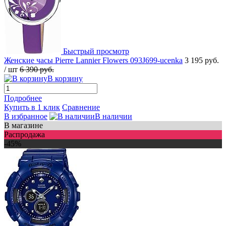
Быстрый просмотр
Женские часы Pierre Lannier Flowers 093J699-ucenka
3 195 руб.
/ шт
6 390 руб.
В корзину
Подробнее
Купить в 1 клик
Сравнение
В избранное
В наличии
В магазине
Распродажа
-45%