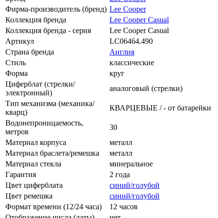
Фирма-производитель (бренд)
Lee Cooper
Коллекция бренда
Lee Cooper Casual
Коллекция бренда - серия
Lee Cooper Casual
Артикул
LC06464.490
Страна бренда
Англия
Стиль
классические
Форма
круг
Циферблат (стрелки/
аналоговый (стрелки)
электронный)
Тип механизма (механика/
КВАРЦЕВЫЕ / - от батарейки
кварц)
Водонепроницаемость,
30
метров
Материал корпуса
металл
Материал браслета/ремешка
металл
Материал стекла
минеральное
Гарантия
2 года
Цвет циферблата
синий/голубой
Цвет ремешка
синий/голубой
Формат времени (12/24 часа)
12 часов
Отображение числа (даты)
нет