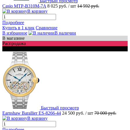
Быстрый просмотр
Casio MTP-B310M-7A
8 025 руб.
/ шт
14 592 руб.
В корзину
Подробнее
Купить в 1 клик
Сравнение
В избранное
В наличии
В магазине
Распродажа
-65%
Быстрый просмотр
Earnshaw Barallier ES-8266-44
24 500 руб.
/ шт
70 000 руб.
В корзину
Подробнее