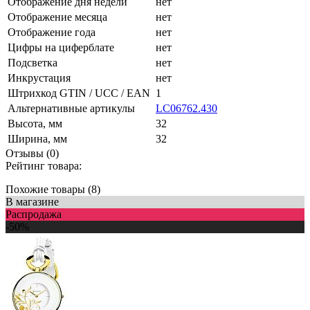
Отображение дня недели
нет
Отображение месяца
нет
Отображение года
нет
Цифры на циферблате
нет
Подсветка
нет
Инкрустация
нет
Штрихкод GTIN / UCC / EAN
1
Альтернативные артикулы
LC06762.430
Высота, мм
32
Ширина, мм
32
Отзывы (0)
Рейтинг товара:
Похожие товары (8)
В магазине
Распродажа
-50%