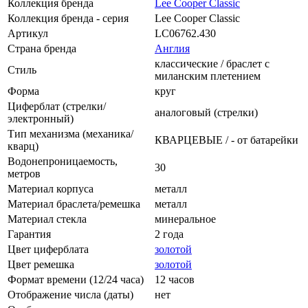
Коллекция бренда
Lee Cooper Classic
Коллекция бренда - серия
Lee Cooper Classic
Артикул
LC06762.430
Страна бренда
Англия
классические / браслет с
Стиль
миланским плетением
Форма
круг
Циферблат (стрелки/
аналоговый (стрелки)
электронный)
Тип механизма (механика/
КВАРЦЕВЫЕ / - от батарейки
кварц)
Водонепроницаемость,
30
метров
Материал корпуса
металл
Материал браслета/ремешка
металл
Материал стекла
минеральное
Гарантия
2 года
Цвет циферблата
золотой
Цвет ремешка
золотой
Формат времени (12/24 часа)
12 часов
Отображение числа (даты)
нет