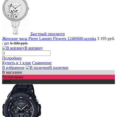
Быстрый просмотр
Женские часы Pierre Lannier Flowers 124H600-ucenka
3 195 руб.
/ шт
6 390 руб.
В корзину
Подробнее
Купить в 1 клик
Сравнение
В избранное
В наличии
В магазине
Распродажа
-45%