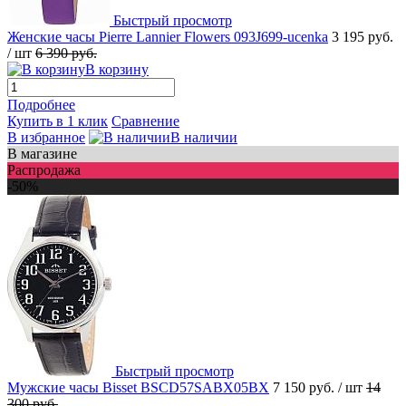
Быстрый просмотр
Женские часы Pierre Lannier Flowers 093J699-ucenka
3 195 руб.
/ шт
6 390 руб.
В корзину
Подробнее
Купить в 1 клик
Сравнение
В избранное
В наличии
В магазине
Распродажа
-50%
Быстрый просмотр
Мужские часы Bisset BSCD57SABX05BX
7 150 руб.
/ шт
14
300 руб.