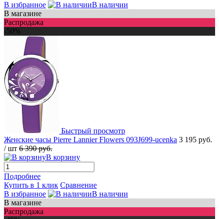
В избранное
В наличии
В магазине
Распродажа
-50%
Быстрый просмотр
Женские часы Pierre Lannier Flowers 093J699-ucenka
3 195 руб.
/ шт
6 390 руб.
В корзину
Подробнее
Купить в 1 клик
Сравнение
В избранное
В наличии
В магазине
Распродажа