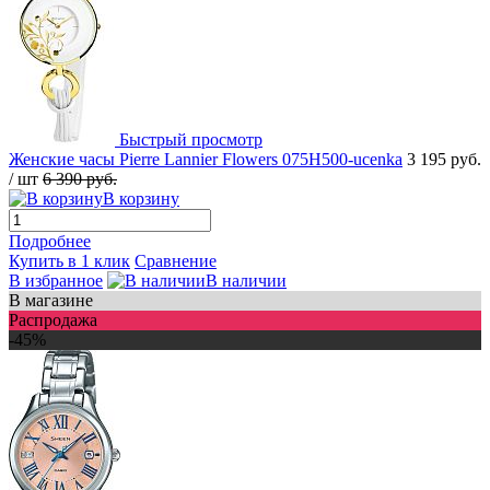
Быстрый просмотр
Женские часы Pierre Lannier Flowers 075H500-ucenka
3 195 руб.
/ шт
6 390 руб.
В корзину
Подробнее
Купить в 1 клик
Сравнение
В избранное
В наличии
В магазине
Распродажа
-45%