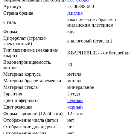
Артикул
LC06898.650
Страна бренда
Англия
классические / браслет с
Стиль
миланским плетением
Форма
круг
Циферблат (стрелки/
аналоговый (стрелки)
электронный)
Тип механизма (механика/
КВАРЦЕВЫЕ / - от батарейки
кварц)
Водонепроницаемость,
30
метров
Материал корпуса
металл
Материал браслета/ремешка
металл
Материал стекла
минеральное
Гарантия
2 года
Цвет циферблата
черный
Цвет ремешка
черный
Формат времени (12/24 часа)
12 часов
Отображение числа (даты)
нет
Отображение дня недели
нет
Отображение месяца
нет