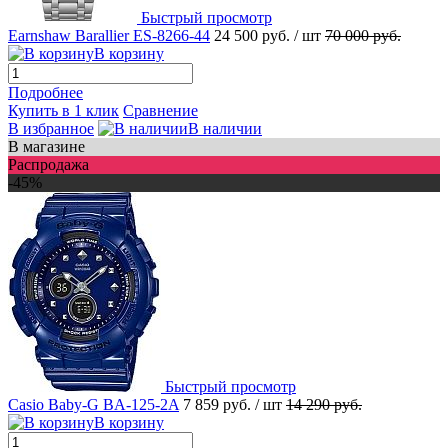
Быстрый просмотр
Earnshaw Barallier ES-8266-44
24 500 руб.
/ шт
70 000 руб.
В корзину
Подробнее
Купить в 1 клик
Сравнение
В избранное
В наличии
В магазине
Распродажа
-45%
Быстрый просмотр
Casio Baby-G BA-125-2A
7 859 руб.
/ шт
14 290 руб.
В корзину