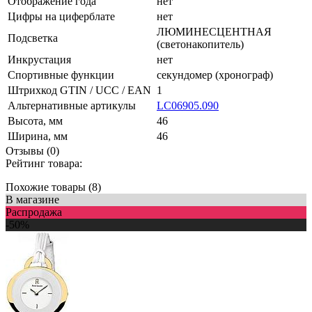
Отображение года
нет
Цифры на циферблате
нет
ЛЮМИНЕСЦЕНТНАЯ
Подсветка
(светонакопитель)
Инкрустация
нет
Спортивные функции
секундомер (хронограф)
Штрихкод GTIN / UCC / EAN
1
Альтернативные артикулы
LC06905.090
Высота, мм
46
Ширина, мм
46
Отзывы (0)
Рейтинг товара:
Похожие товары (8)
В магазине
Распродажа
-50%