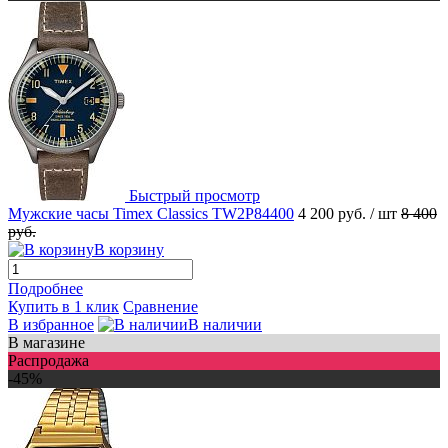
Быстрый просмотр
Мужские часы Timex Classics TW2P84400
4 200 руб.
/ шт
8 400
руб.
В корзину
Подробнее
Купить в 1 клик
Сравнение
В избранное
В наличии
В магазине
Распродажа
-45%