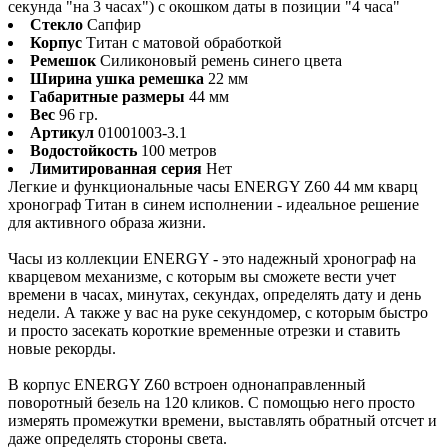
секунда "на 3 часах") с окошком даты в позиции "4 часа"
Стекло
Сапфир
Корпус
Титан с матовой обработкой
Ремешок
Силиконовый ремень синего цвета
Ширина ушка ремешка
22 мм
Габаритные размеры
44 мм
Вес
96 гр.
Артикул
01001003-3.1
Водостойкость
100 метров
Лимитированная серия
Нет
Легкие и функциональные часы ENERGY Z60 44 мм кварц
хронограф Титан в синем исполнении - идеальное решение
для активного образа жизни.
Часы из коллекции ENERGY - это надежный хронограф на
кварцевом механизме, с которым вы сможете вести учет
времени в часах, минутах, секундах, определять дату и день
недели. А также у вас на руке секундомер, с которым быстро
и просто засекать короткие временные отрезки и ставить
новые рекорды.
В корпус ENERGY Z60 встроен однонаправленный
поворотный безель на 120 кликов. С помощью него просто
измерять промежутки времени, выставлять обратный отсчет и
даже определять стороны света.