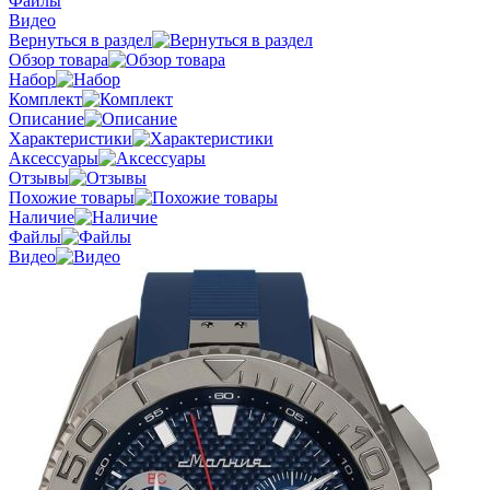
Файлы
Видео
Вернуться в раздел
Обзор товара
Набор
Комплект
Описание
Характеристики
Аксессуары
Отзывы
Похожие товары
Наличие
Файлы
Видео