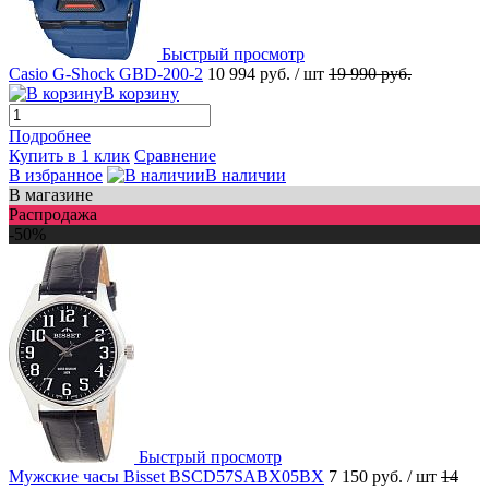
Быстрый просмотр
Casio G-Shock GBD-200-2
10 994 руб.
/ шт
19 990 руб.
В корзину
Подробнее
Купить в 1 клик
Сравнение
В избранное
В наличии
В магазине
Распродажа
-50%
Быстрый просмотр
Мужские часы Bisset BSCD57SABX05BX
7 150 руб.
/ шт
14