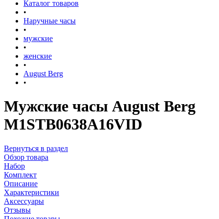
Каталог товаров
•
Наручные часы
•
мужские
•
женские
•
August Berg
•
Мужские часы August Berg
M1STB0638A16VID
Вернуться в раздел
Обзор товара
Набор
Комплект
Описание
Характеристики
Аксессуары
Отзывы
Похожие товары