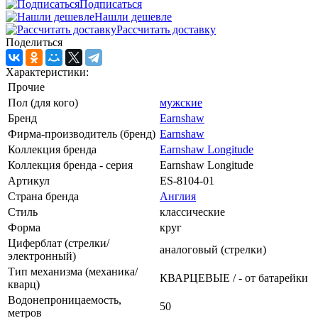
Подписаться
Нашли дешевле
Рассчитать доставку
Поделиться
Характеристики:
Прочие
Пол (для кого)
мужские
Бренд
Earnshaw
Фирма-производитель (бренд)
Earnshaw
Коллекция бренда
Earnshaw Longitude
Коллекция бренда - серия
Earnshaw Longitude
Артикул
ES-8104-01
Страна бренда
Англия
Стиль
классические
Форма
круг
Циферблат (стрелки/
аналоговый (стрелки)
электронный)
Тип механизма (механика/
КВАРЦЕВЫЕ / - от батарейки
кварц)
Водонепроницаемость,
50
метров