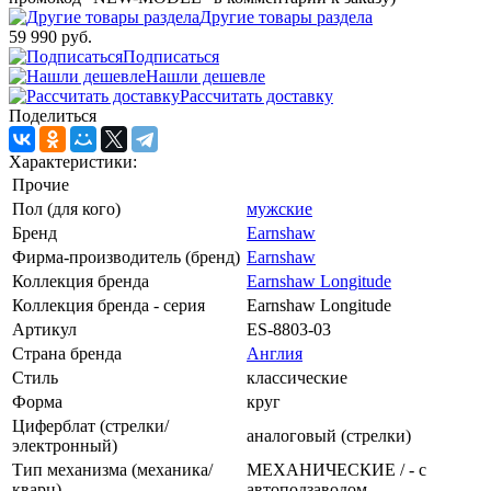
Другие товары раздела
59 990 руб.
Подписаться
Нашли дешевле
Рассчитать доставку
Поделиться
Характеристики:
Прочие
Пол (для кого)
мужские
Бренд
Earnshaw
Фирма-производитель (бренд)
Earnshaw
Коллекция бренда
Earnshaw Longitude
Коллекция бренда - серия
Earnshaw Longitude
Артикул
ES-8803-03
Страна бренда
Англия
Стиль
классические
Форма
круг
Циферблат (стрелки/
аналоговый (стрелки)
электронный)
Тип механизма (механика/
МЕХАНИЧЕСКИЕ / - с
кварц)
автоподзаводом