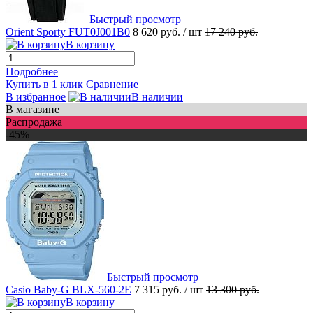
Быстрый просмотр
Orient Sporty FUT0J001B0
8 620 руб.
/ шт
17 240 руб.
В корзину
Подробнее
Купить в 1 клик
Сравнение
В избранное
В наличии
В магазине
Распродажа
-45%
Быстрый просмотр
Casio Baby-G BLX-560-2E
7 315 руб.
/ шт
13 300 руб.
В корзину