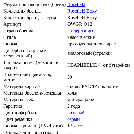
Фирма-производитель (бренд)
Rosefield
Коллекция бренда
Rosefield Boxy
Коллекция бренда - серия
Rosefield Boxy
Артикул
QWGR-Q12
Страна бренда
Нидерланды
Стиль
классические
Форма
прямоугольник/квадрат
Циферблат (стрелки/
аналоговый (стрелки)
электронный)
Тип механизма (механика/
КВАРЦЕВЫЕ / - от батарейки
кварц)
Водонепроницаемость,
30
метров
Материал корпуса
сталь / PVD/IP покрытие
Материал браслета/ремешка
кожа
Материал стекла
минеральное
Гарантия
2 года
Цвет циферблата
розовый
Цвет ремешка
серый
Формат времени (12/24 часа)
12 часов
Отображение числа (даты)
да