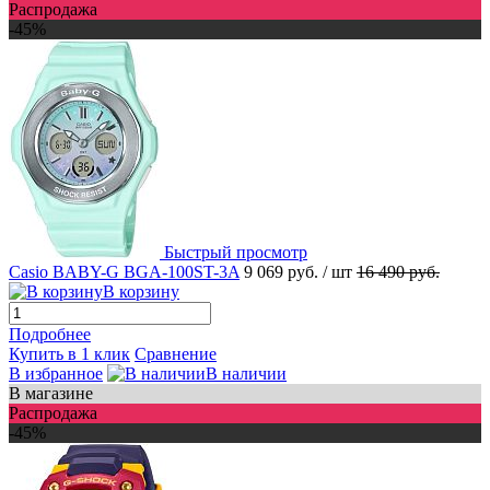
Распродажа
-45%
Быстрый просмотр
Casio BABY-G BGA-100ST-3A
9 069 руб.
/ шт
16 490 руб.
В корзину
Подробнее
Купить в 1 клик
Сравнение
В избранное
В наличии
В магазине
Распродажа
-45%