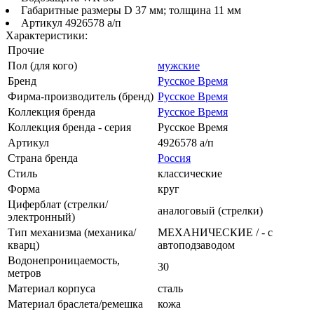
Габаритные размеры D 37 мм; толщина 11 мм
Артикул 4926578 а/п
Характеристики:
Прочие
Пол (для кого)
мужские
Бренд
Русское Время
Фирма-производитель (бренд)
Русское Время
Коллекция бренда
Русское Время
Коллекция бренда - серия
Русское Время
Артикул
4926578 а/п
Страна бренда
Россия
Стиль
классические
Форма
круг
Циферблат (стрелки/
аналоговый (стрелки)
электронный)
Тип механизма (механика/
МЕХАНИЧЕСКИЕ / - с
кварц)
автоподзаводом
Водонепроницаемость,
30
метров
Материал корпуса
сталь
Материал браслета/ремешка
кожа