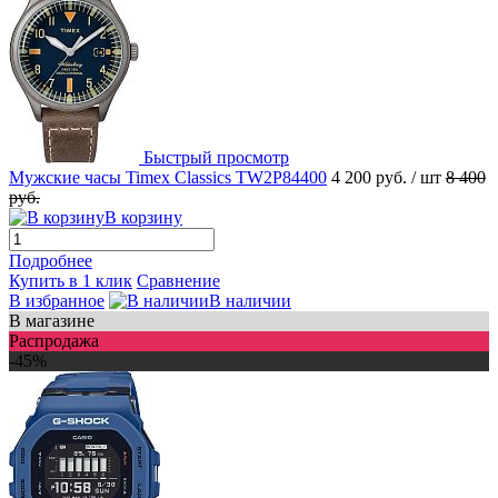
Быстрый просмотр
Мужские часы Timex Classics TW2P84400
4 200 руб.
/ шт
8 400
руб.
В корзину
Подробнее
Купить в 1 клик
Сравнение
В избранное
В наличии
В магазине
Распродажа
-45%