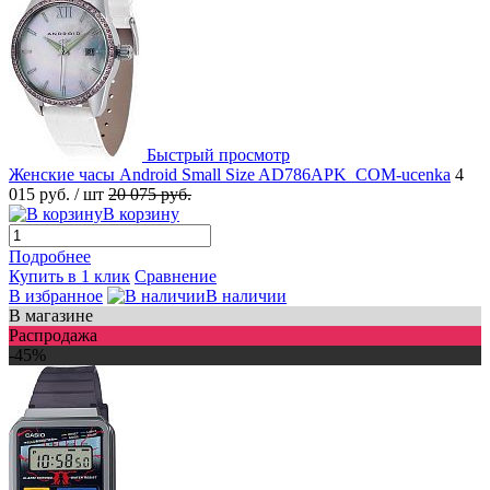
Быстрый просмотр
Женские часы Android Small Size AD786APK_COM-ucenka
4
015 руб.
/ шт
20 075 руб.
В корзину
Подробнее
Купить в 1 клик
Сравнение
В избранное
В наличии
В магазине
Распродажа
-45%