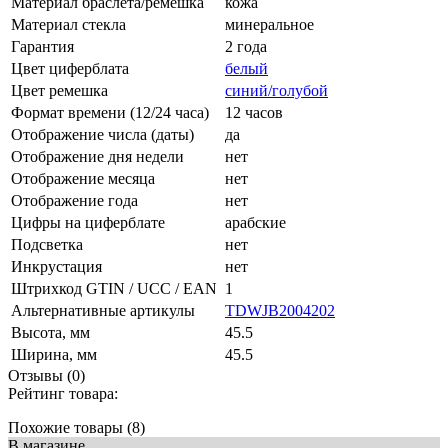
Материал браслета/ремешка
кожа
Материал стекла
минеральное
Гарантия
2 года
Цвет циферблата
белый
Цвет ремешка
синий/голубой
Формат времени (12/24 часа)
12 часов
Отображение числа (даты)
да
Отображение дня недели
нет
Отображение месяца
нет
Отображение года
нет
Цифры на циферблате
арабские
Подсветка
нет
Инкрустация
нет
Штрихкод GTIN / UCC / EAN
1
Альтернативные артикулы
TDWJB2004202
Высота, мм
45.5
Ширина, мм
45.5
Отзывы (0)
Рейтинг товара:
Похожие товары (8)
В магазине