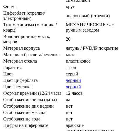
символикой
Форма
круг
Циферблат (стрелки/
аналоговый (стрелки)
электронный)
Тип механизма (механика/
МЕХАНИЧЕСКИЕ / - с
кварц)
ручным заводом
Водонепроницаемость,
20
метров
Материал корпуса
латунь / PVD/IP покрытие
Материал браслета/ремешка
кожа
Материал стекла
пластиковое
Гарантия
1 год
Цвет
серый
Цвет циферблата
черный
Цвет ремешка
черный
Формат времени (12/24 часа)
12 часов
Отображение числа (даты)
да
Отображение дня недели
нет
Отображение месяца
нет
Отображение года
нет
Цифры на циферблате
арабские