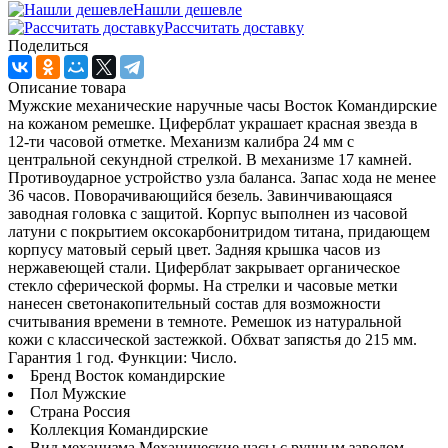
Нашли дешевле
Рассчитать доставку
Поделиться
Описание товара
Мужские механические наручные часы Восток Командирские
на кожаном ремешке. Циферблат украшает красная звезда в
12-ти часовой отметке. Механизм калибра 24 мм с
центральной секундной стрелкой. В механизме 17 камней.
Противоударное устройство узла баланса. Запас хода не менее
36 часов. Поворачивающийся безель. Завинчивающаяся
заводная головка с защитой. Корпус выполнен из часовой
латуни с покрытием оксокарбонитридом титана, придающем
корпусу матовый серый цвет. Задняя крышка часов из
нержавеющей стали. Циферблат закрывает органическое
стекло сферической формы. На стрелки и часовые метки
нанесен светонакопительный состав для возможности
считывания времени в темноте. Ремешок из натуральной
кожи с классической застежкой. Обхват запястья до 215 мм.
Гарантия 1 год. Функции: Число.
Бренд Восток командирские
Пол Мужские
Страна Россия
Коллекция Командирские
Вид механизма Механические часы с ручным заводом