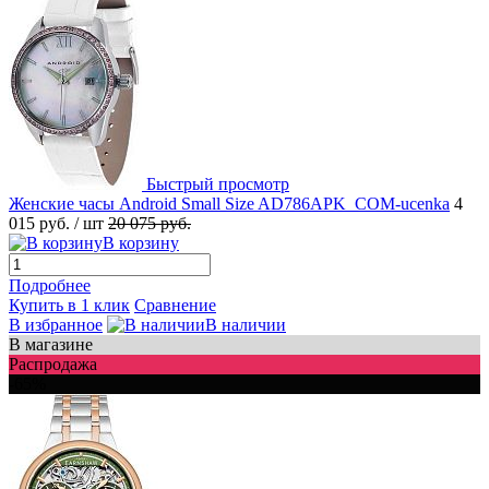
Быстрый просмотр
Женские часы Android Small Size AD786APK_COM-ucenka
4
015 руб.
/ шт
20 075 руб.
В корзину
Подробнее
Купить в 1 клик
Сравнение
В избранное
В наличии
В магазине
Распродажа
-65%