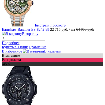
Быстрый просмотр
Earnshaw Barallier ES-8242-99
22 715 руб.
/ шт
64 900 руб.
В корзину
Подробнее
Купить в 1 клик
Сравнение
В избранное
В наличии
В магазине
Распродажа
-45%