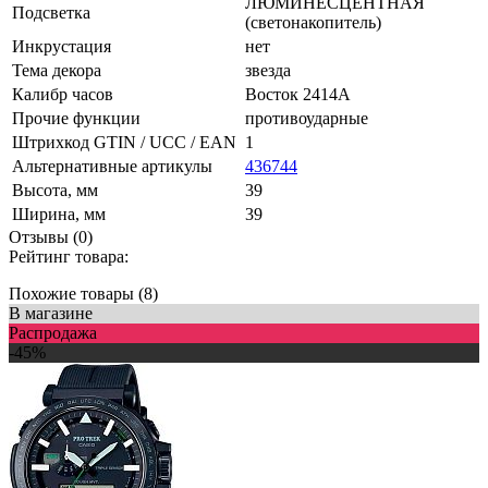
ЛЮМИНЕСЦЕНТНАЯ
Подсветка
(светонакопитель)
Инкрустация
нет
Тема декора
звезда
Калибр часов
Восток 2414А
Прочие функции
противоударные
Штрихкод GTIN / UCC / EAN
1
Альтернативные артикулы
436744
Высота, мм
39
Ширина, мм
39
Отзывы (0)
Рейтинг товара:
Похожие товары (8)
В магазине
Распродажа
-45%