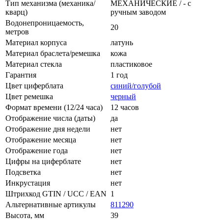
Тип механизма (механика/
МЕХАНИЧЕСКИЕ / - с
кварц)
ручным заводом
Водонепроницаемость,
20
метров
Материал корпуса
латунь
Материал браслета/ремешка
кожа
Материал стекла
пластиковое
Гарантия
1 год
Цвет циферблата
синий/голубой
Цвет ремешка
черный
Формат времени (12/24 часа)
12 часов
Отображение числа (даты)
да
Отображение дня недели
нет
Отображение месяца
нет
Отображение года
нет
Цифры на циферблате
нет
Подсветка
нет
Инкрустация
нет
Штрихкод GTIN / UCC / EAN
1
Альтернативные артикулы
811290
Высота, мм
39