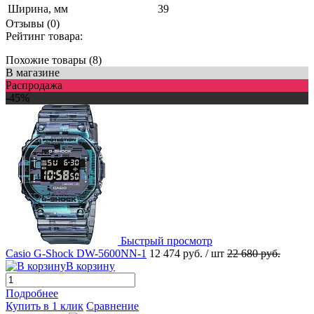
Ширина, мм
39
Отзывы (0)
Рейтинг товара:
Похожие товары (8)
В магазине
Распродажа
-45%
Быстрый просмотр
Casio G-Shock DW-5600NN-1
12 474 руб.
/ шт
22 680 руб.
В корзину
Подробнее
Купить в 1 клик
Сравнение